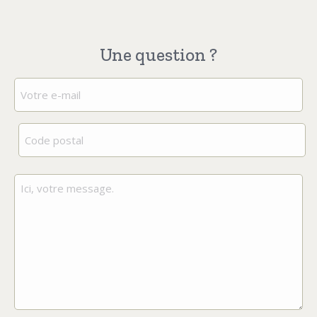
Une question ?
E-
mail
(Nécessaire)
(Nécessaire)
Code
Votre
postal
message
(Nécessaire)